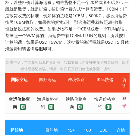
柜，以整柜价计算海运费，如果货物不足一个20尺或者40尺柜，一
般就是散货，就是拼箱，按拼箱计费方式计算海运费。1CBM：1T
是散货收费的标准，例如你的货物是1CBM，500KG，那么海运费
按照1CBM收取，如果你的货物2吨，那么海运费就按照2吨收取，
也就是说按高的收费。如果货物不足一个CBM或者一个TUN的话，
都按照一个W/M算的。海运费中有1CBM:1TUN的规则，所以按1t
计算的话，如果是USD 15W/M，这批货的海运费就是USD 15 具体
海运费用请咨询客服即可。
郑重声明：本文版权归原作者所有，转载文章仅为传播更多信息之目的，如作
者信息标记有误，请第一时间联系我们修改或删除，多谢。
国际空运
国际海运
跨境铁路
国际快递
咨
询
空运价格查
海运价格查
铁路价格查
快递价格查
登
录
询
询
询
询
起始地
目的地
45+
100
300
详情