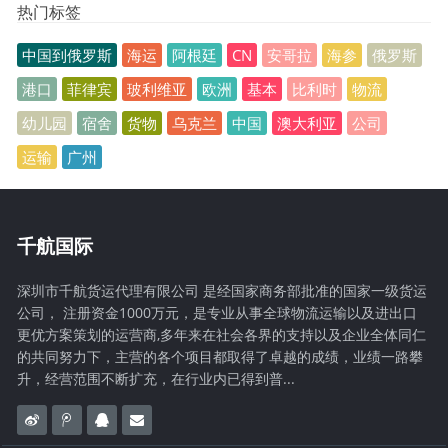
热门标签
中国到俄罗斯
海运
阿根廷
CN
安哥拉
海参
俄罗斯
港口
菲律宾
玻利维亚
欧洲
基本
比利时
物流
幼儿园
宿舍
货物
乌克兰
中国
澳大利亚
公司
运输
广州
千航国际
深圳市千航货运代理有限公司 是经国家商务部批准的国家一级货运
公司， 注册资金1000万元，是专业从事全球物流运输以及进出口
更优方案策划的运营商,多年来在社会各界的支持以及企业全体同仁
的共同努力下，主营的各个项目都取得了卓越的成绩，业绩一路攀
升，经营范围不断扩充，在行业内已得到普...