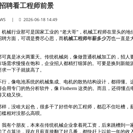
招聘看工程师前景
WS
|
2026-06-18 14:49
机械行业那可是国家工业的 “老大哥”，机械工程师在里头的地
招聘方面，可谓是费尽心思，而
机械工程师年薪多少万
也一直是
那可真是冰火两重天。传统机械岗，像做普通机械加工的，招人
市场需求慢慢在饱和，企业招人都精打细算的。可要是换到新能
要求一下子就拔高了。
不行，像电池系统的机械集成、电机的散热结构设计，都得懂。
专门的热分析软件，像 Flotherm 这类的。而且，还得懂点
得又稳又快。
那样，没啥大起色，很多干了好些年的工程师，都忍不住吐槽，
门槛相对没那么高呗。
！我有个朋友，本来在传统机械企业拿着死工资，后来跳槽到一
学了点算法，现在月薪直接翻了好几番，都快赶上以前一年的收