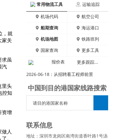
常用物流工具
运输追踪
专员在线
机场代码
航空公司
船期查询
海运港口
位，就
运费查询
机场地图
铁路班列
大家关
国家查询
更多工具
要求虽
报价表
更多跟踪...
专人专答
源汽
2026-06-18：
从招聘看工程师前景
这里头
中国到目的港国家线路搜索
电控知
薪资增
联系信息
家做人
地址：深圳市龙岗区南湾街道香叶路1号汤
入了。