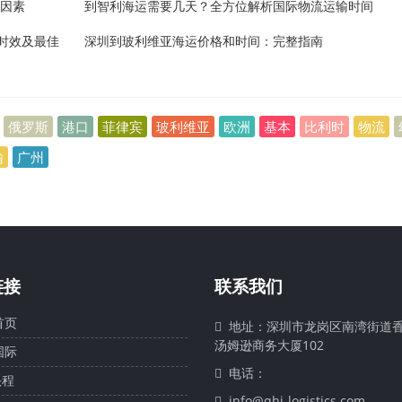
响因素
到智利海运需要几天？全方位解析国际物流运输时间
时效及最佳
深圳到玻利维亚海运价格和时间：完整指南
俄罗斯
港口
菲律宾
玻利维亚
欧洲
基本
比利时
物流
输
广州
链接
联系我们
首页
地址：深圳市龙岗区南湾街道香
汤姆逊商务大厦102
国际
电话：
头程
info@qhi-logistics.com