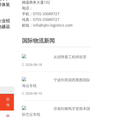
姆逊商务大厦102
导体装
电话：
手机：0755-33089727
传真：0755-33089727
企业招
邮箱：info@qhi-logistics.com
跑越远
国际物流新闻
从招聘看工程师前景
2026-06-18
宁波到美国西雅图国际
海运专线
2026-06-10
咨
询
济南到葡萄牙里斯本国
际空运专线
登