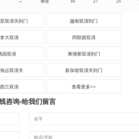
港
→
南亚
30
27
25
亚双清关到门
越南双清到门
拿大双清
阿联酋双清
德国双清
柬埔寨双清到门
海运双清关
新加坡双清关到门
西兰双清
查看更多>>
线咨询-
给我们留言