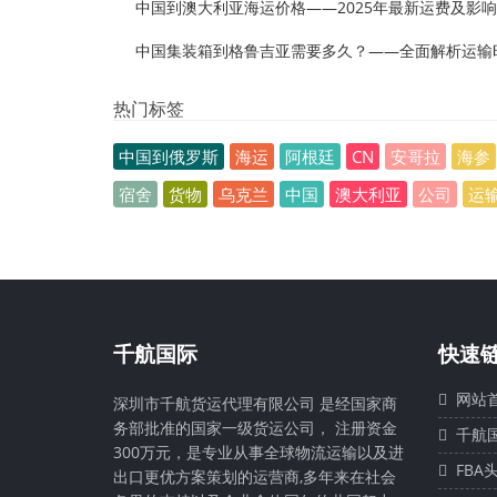
中国到澳大利亚海运价格——2025年最新运费及影
中国集装箱到格鲁吉亚需要多久？——全面解析运输
热门标签
中国到俄罗斯
海运
阿根廷
CN
安哥拉
海参
宿舍
货物
乌克兰
中国
澳大利亚
公司
运
千航国际
快速
网站
深圳市千航货运代理有限公司 是经国家商
务部批准的国家一级货运公司， 注册资金
千航
300万元，是专业从事全球物流运输以及进
FBA
出口更优方案策划的运营商,多年来在社会