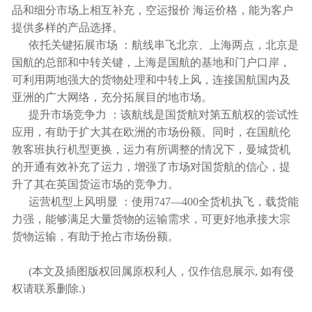
空运报价
海运价格
品和细分市场上相互补充，
，能为客户
提供多样的产品选择。
依托关键拓展市场 ：航线串飞北京、上海两点，北京是
国航的总部和中转关键，上海是国航的基地和门户口岸，
可利用两地强大的货物处理和中转上风，连接国航国内及
亚洲的广大网络，充分拓展目的地市场。
提升市场竞争力 ：该航线是国货航对第五航权的尝试性
应用，有助于扩大其在欧洲的市场份额。同时，在国航伦
敦客班执行机型更换，运力有所调整的情况下，曼城货机
的开通有效补充了运力，增强了市场对国货航的信心，提
升了其在英国货运市场的竞争力。
运营机型上风明显 ：使用747—400全货机执飞，载货能
力强，能够满足大量货物的运输需求，可更好地承接大宗
货物运输，有助于抢占市场份额。
(本文及插图版权回属原权利人，仅作信息展示, 如有侵
权请联系删除.)