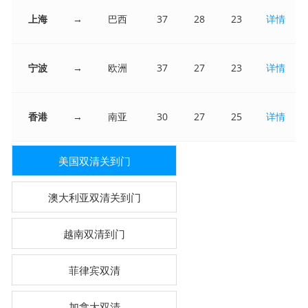
上海
→
巴西
37
28
23
详情
宁波
→
欧洲
37
27
23
详情
香港
→
南亚
30
27
25
详情
美国双清关到门
澳大利亚双清关到门
越南双清到门
菲律宾双清
加拿大双清