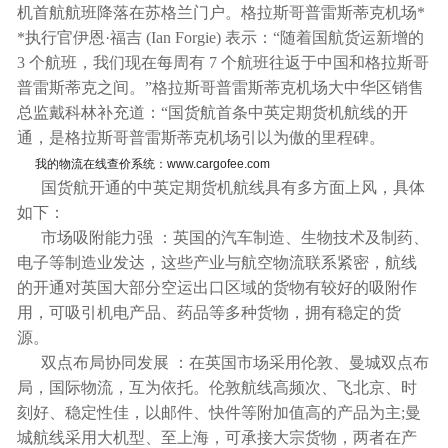
机首航航班降落在苏格兰门户。格拉斯哥普雷斯蒂克机场*
*执行官伊恩·福吉 (Ian Forgie) 表示：“随着国航货运新增的
3 个航班，我们现在每周有 7 个航班往返于中国和格拉斯哥
普雷斯蒂克之间。”格拉斯哥普雷斯蒂克机场大中华区销售
总监戴科林补充道：“国货航首条中英定期货机航线的开
通，是格拉斯哥普雷斯蒂克机场引以为傲的里程碑。
我的物流在线查价系统：www.cargofee.com
国货航开通的中英定期货机航线具有多方面上风，具体
如下：
市场吸附能力强 ：英国的汽车制造、生物技术及制药、
电子等制造业发达，这些产业与航空物流联系紧密，航线
的开通对英国大部分空运出口区域的货物有较好的吸附作
用，可吸引机电产品、药品等多种货物，拥有稳定的货
源。
双点布局协同发展 ：在英国市场采用伦敦、曼城双点布
国际物流
局，
，互为依托。伦敦航线高频次、飞北京、时
刻好、稳定性佳，以邮件、快件等附加值高的产品为主;曼
城航线采用大机型、至上海，可承接大宗货物，两者在产