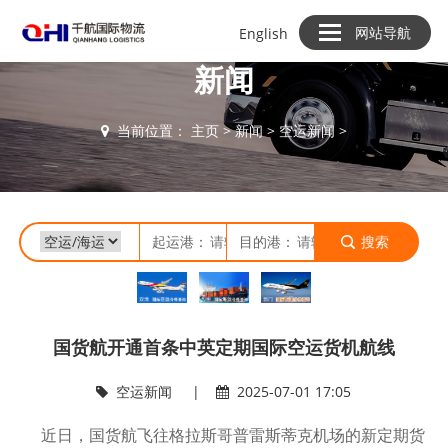
网站导航
English
新闻
当前位置：
主页
>
新闻
>
空运新闻
>
起运港：
目的港：
搜索
国货航开通首条中英定期国际空运货机航线
空运新闻
|
2025-07-01 17:05
近日，国货航飞往格拉斯哥普雷斯蒂克机场的新定期货