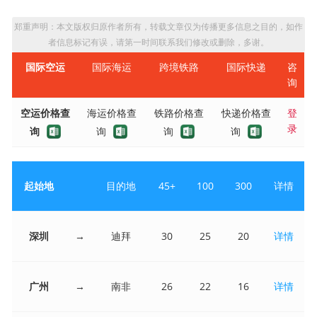
郑重声明：本文版权归原作者所有，转载文章仅为传播更多信息之目的，如作
者信息标记有误，请第一时间联系我们修改或删除，多谢。
国际空运
国际海运
跨境铁路
国际快递
咨
询
空运价格查
海运价格查
铁路价格查
快递价格查
登
录
询
询
询
询
起始地
目的地
45+
100
300
详情
深圳
→
迪拜
30
25
20
详情
广州
→
南非
26
22
16
详情