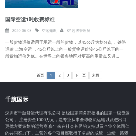
国际空运1吨收费标准
2020-06-03
空运知识
BY
超级管理员
一般货物运价适用于承运一般的货物，以45公斤为划分点， 铁路
运输 上海空运 ，45公斤以上的一般货物运价较45公斤以下的一
般货物运价为低。在世界上的很多地区对更高的重量点又进...
首页
1
2
3
下一页
末页
千航国际
深圳市千航货运代理有限公司 是经国家商务部批准的国家一级货运
公司， 注册资金1000万元，是专业从事全球物流运输以及进出口
更优方案策划的运营商,多年来在社会各界的支持以及企业全体同仁
的共同努力下，主营的各个项目都取得了卓越的成绩，业绩一路攀