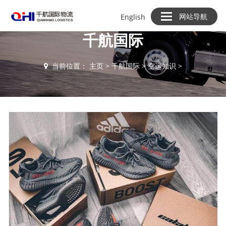
网站导航
English
千航国际
当前位置：
主页
>
千航国际
>
空运知识
>