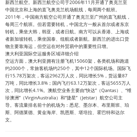
新西兰航空。新西兰航空公司于2006年11月开通了奥克兰至
中国北京和上海的直飞奥克兰机场航线，每周两个航班。
2011年，中国南方航空公司开通了奥克兰至广州的直飞航线，
每周三个航班。但若需要转机，中国北方一般从首尔或者东京
转机，乘坐大韩，韩亚，或者日航。南方可以从香港、上海或
者新加坡转机，乘坐国泰、纽航或者新航。新西兰的进出口货
物主要靠海运，但空运在对外贸易中的重要性日增。
澳大利亚国际
空运
服务区域详细介绍
空运方面，澳大利亚拥有注册飞机15060架，各类机场和跑道
约2000个，常旅客机场约250个，其中12个国际机场。国际飞
行15.78万架次，客运2962万人次，同比增长5%，货运量87
万吨，同比增长3.8%；国内飞行63.12万架次，客运5655万人
次，同比增长4.1%。澳航空业务主要由“快达”（Qantas）、“维
珍澳洲”（VirginAustralia）和“捷星”（Jetstar）航空公司主
导。客流量排名前十的机场为：悉尼、墨尔本、布里斯班、珀
斯、阿德莱德、黄金海岸、凯恩斯、堪培拉、霍巴特和达尔
文。