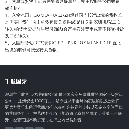
3、交单或货物出运后需要修改提单的，费用按航空公司收费
标准执行。
4、入物流园走CA/MU/HU/CZ/ZH经过国内转运出境的货物若
是需要拼货(一份主单多套报关资料)或是转关到深圳机场(二次
转关)的货物需提前与我司确认(会产生额外费用或暂不接受拼货
及二次转关)。
5、入国际货站(ICCS)安排CI B7 UPS KE OZ MI AK FD TR 直飞
出境的航班可接受转关货物。
千航国际
深圳市千航货运代理有限公司 是经国家商务部批准的国家一级货运
公司， 注册资金1000万元，是专业从事全球物流运输以及进出口
更优方案策划的运营商,多年来在社会各界的支持以及企业全体同仁
的共同努力下，主营的各个项目都取得了卓越的成绩，业绩一路攀
升，经营范围不断扩充，在行业内已得到普...