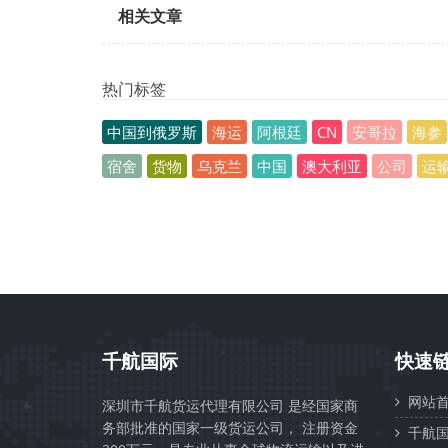
相关文章
热门标签
中国到俄罗斯
海运
阿根廷
CN
安哥拉
海参
宿舍
货物
乌克兰
中国
澳大利亚
公司
运
千航国际
快速
网站首
深圳市千航货运代理有限公司 是经国家商
务部批准的国家一级货运公司， 注册资金
千航国