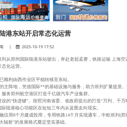
陆港东站开启常态化运营
闻
|
2025-10-19 17:52
铁路运输
上海空
定班列从郑州国际陆港东站驶出，奔赴老挝孟赛，
常态化运营。
已顺利由西作业区平稳转移至东站。
的主阵地，凭借国际**的基础设施与服务，助力班列扩量提质。
，服务郑州航空港区打造千亿级汽车产业集群。
建设的“快进键”。按照河南省委、省政府提出的打造“万列、千万吨
州国际陆港核心功能区在短短三年内从蓝图走向现实。
施仅用8个月建成投用，专用铁路14个月实现通车，中欧班列(郑
、大辐射”的发展格式奠定坚实基础。