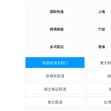
国际快递
上海
跨境铁路
宁波
多式联运
香港
美国双清关到门
澳大利
菲律宾双清
加
瑞士海运双清
荷兰双清
台湾