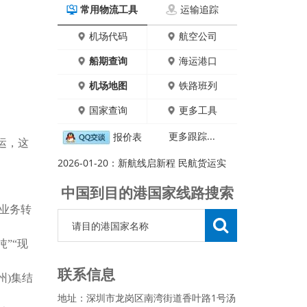
常用物流工具
运输追踪
机场代码
航空公司
专人专答
船期查询
海运港口
机场地图
铁路班列
国家查询
更多工具
更多跟踪...
报价表
运
，这
2026-01-20：
新航线启新程 民航货运实
中国到目的港国家线路搜索
业务转
”“现
联系信息
州)集结
地址：深圳市龙岗区南湾街道香叶路1号汤