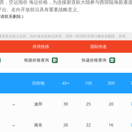
空运报价
海运价格
营，
，为连接新亚欧大陆桥与西部陆海新通
平台、走向开放前沿具有重要战略意义。
请联系删除.)
播更多信息之目的，如作者信息标记有误，请第一时间联系我们修改或删除，多谢。
跨境铁路
国际快递
铁路价格查询
快递价格查询
目的地
45+
100
300
→
迪拜
30
25
20
→
南非
26
22
16