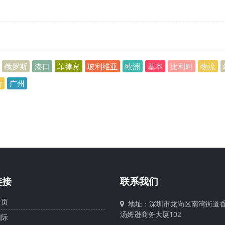
俄罗斯
港口
菲律宾
玻利维亚
欧洲
基本
比利时
物流
输
广州
链接
联系我们
页
地址：深圳市龙岗区南湾街道香
汤姆逊商务大厦102
际