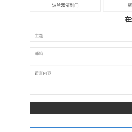
波兰双清到门
新
在