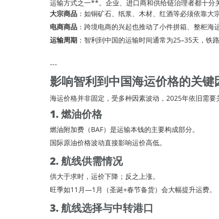
运输方式之一**。企业、进口商和供给链治理者都十分
大宗商品
：如铜矿石、纸浆、木材、红酒等必须依靠大
电商商品
：跨境电商的兴起也推动了小件拼箱、整柜海
运输周期
：智利到中国的运输时间通常为25–35天，
铁
---
影响智利到中国
海运价格
的关键
海运价格
并非固定，受多种因素波动，2025年依旧需
1. 燃油价格
燃油附加费（BAF）是运输本钱的主要构成部分。
国际原油价格波动直接影响运价高低。
2. 航线供需情况
供大于求时，运价下降；反之上涨。
旺季如11月—1月（圣诞+春节备货）会大幅提升运费。
3. 航线选择与中转港口