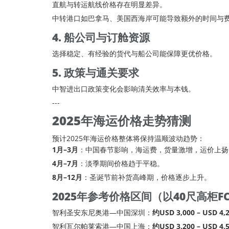
直航与转运航线价格存在明显差异。
中转港口如巴拿马、美国西海岸可能导致额外的时间与
4. 船公司与订舱资源
选择稳定、有经验的货代与船公司能保障更优价格。
5. 政策与通关要求
中智进出口政策变化会影响清关效率与本钱。
---
2025年
海运价格
走势猜测
预计2025年海运价格整体将保持温顺波动趋势：
1月–3月
：中国春节影响，
海运费
，货量激增，运价上扬
4月–7月
：淡季期间价格趋于平稳。
8月–12月
：圣诞节前补货高峰期，价格逐步上升。
2025年参考价格区间（以40尺高柜F
智利圣安东尼奥港—中国深圳：
约USD 3,000 – USD 4,
智利瓦尔帕莱索港—中国上海：
约USD 3,200 – USD 4,