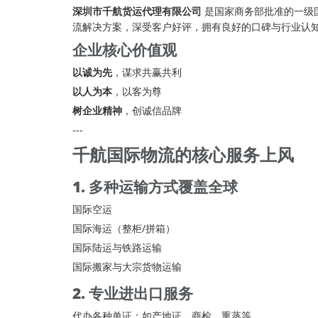
深圳市千航货运代理有限公司
是国家商务部批准的一级国
流
解决方案，深受客户好评，拥有良好的口碑与行业认
企业核心价值观
以诚为先
，谋求共赢共利
以人为本
，以客为尊
树企业精神
，创诚信品牌
---
千航国际物流的核心服务上风
1. 多种运输方式覆盖全球
国际空运
国际海运（整柜/拼箱）
国际陆运与
铁路运输
国际搬家与大宗货物运输
2. 专业进出口服务
代办各种单证：如产地证、商检、熏蒸等