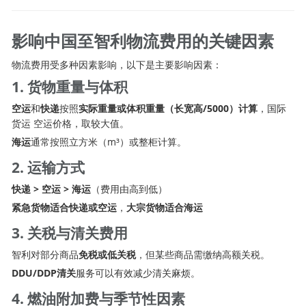
影响中国至智利物流费用的关键因素
物流费用受多种因素影响，以下是主要影响因素：
1. 货物重量与体积
空运
和
快递
按照
实际重量或体积重量（长
宽
高/5000）计算
，
国际
货运
空运价格
，取较大值。
海运
通常按照立方米（m³）或整柜计算。
2. 运输方式
快递 > 空运 > 海运
（费用由高到低）
紧急货物适合快递或空运
，
大宗货物适合海运
3. 关税与清关费用
智利对部分商品
免税或低关税
，但某些商品需缴纳高额关税。
DDU/DDP清关
服务可以有效减少清关麻烦。
4. 燃油附加费与季节性因素