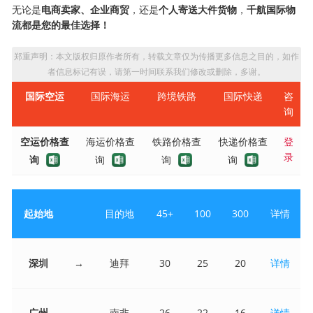
无论是
电商卖家、企业商贸
，还是
个人寄送大件货物
，
千航国际物
流都是您的最佳选择！
郑重声明：本文版权归原作者所有，转载文章仅为传播更多信息之目的，如作
者信息标记有误，请第一时间联系我们修改或删除，多谢。
国际空运
国际海运
跨境铁路
国际快递
咨
询
空运价格查
海运价格查
铁路价格查
快递价格查
登
录
询
询
询
询
起始地
目的地
45+
100
300
详情
深圳
→
迪拜
30
25
20
详情
广州
→
南非
26
22
16
详情