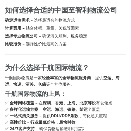
如何选择合适的中国至智利物流公司
确定运输需求
– 选择最适合的物流方式
计算费用
– 结合体积、重量、关税等因素
选择专业物流公司
– 确保清关顺利、服务稳定
比较报价
– 选择性价比最高的方案
为什么选择千航国际物流？
千航国际物流是一家
经验丰富的全球物流服务商
，提供
空运、海
运、快递、清关、仓储
等全方位服务。
千航国际物流
的上风：
✅
全球网络覆盖
– 在
深圳、香港、上海、北京等
设有仓储点
✅
多样化运输方案
–
空运、海运、铁路、陆运
全覆盖
✅
一站式清关服务
– 提供
DDU/DDP条款
，简化通关流程
✅
高性价比
–
行业最低价格，最快时效
✅
24/7客户支持
– 确保货物运输透明可追踪