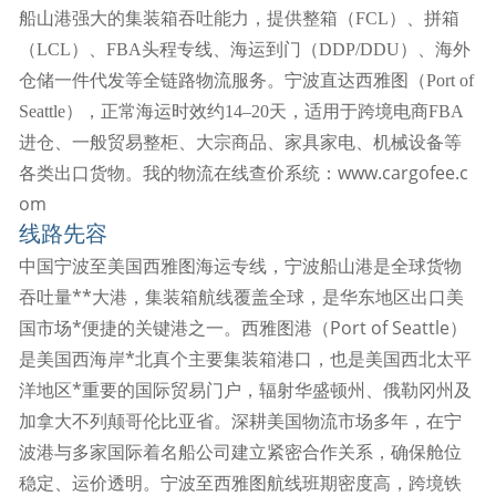
船山港强大的集装箱吞吐能力，提供整箱（FCL）、拼箱
（LCL）、FBA头程专线、海运到门（DDP/DDU）、海外
仓储一件代发等全链路物流服务。宁波直达西雅图（Port of
Seattle），正常海运时效约14–20天，适用于跨境电商FBA
进仓、一般贸易整柜、大宗商品、家具家电、机械设备等
我的物流在线查价系统：www.cargofee.c
各类出口货物。
om
线路先容
中国宁波至美国西雅图海运专线，宁波船山港是全球货物
吞吐量**大港，集装箱航线覆盖全球，是华东地区出口美
国市场*便捷的关键港之一。西雅图港（Port of Seattle）
是美国西海岸*北真个主要集装箱港口，也是美国西北太平
洋地区*重要的国际贸易门户，辐射华盛顿州、俄勒冈州及
加拿大不列颠哥伦比亚省。
深耕美国物流市场多年，在宁
波港与多家国际着名船公司建立紧密合作关系，确保舱位
稳定、运价透明。宁波至西雅图航线班期密度高，
跨境铁