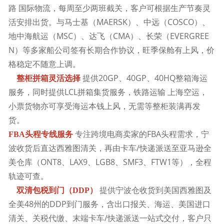
路
国际物流
，每周至少两班截关，客户可根据生产节奏灵
活安排出货。
与马士基（MAERSK）、中远（COSCO）、
地中海航运（MSC）、达飞（CMA）、长荣（EVERGREE
N）等多家船公司签有长期合作协议，旺季保舱有上风，价
格稳定不随意上调。
提供20GP、40GP、40HQ整箱海运
整柜拼箱灵活选择
服务，同时提供LCL拼箱集货服务，
铁路运输
上海空运
，
小票货物亦可享受海运本钱上风，无需等整柜装满再发
货。
专注跨境电商卖家的FBA头程需求，宁
FBA头程专线服务
波收货后直达西雅图清关，再由卡车/快递派送至亚马逊全
美仓库（ONT8、LAX9、LGB8、SMF3、FTW1等），全程
轨迹可查。
提供宁波仓收货到美国西雅图及
双清包税到门（DDP）
全美48州的DDP到门服务，含出口报关、海运、美国进口
清关、关税代缴、末端卡车/快递派送一站式交付，客户只