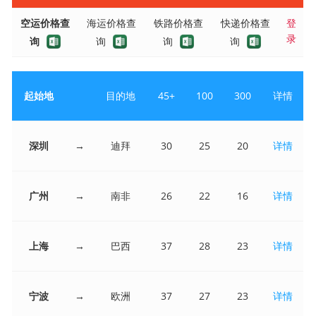
空运价格查
海运价格查
铁路价格查
快递价格查
登
录
询
询
询
询
起始地
目的地
45+
100
300
详情
深圳
→
迪拜
30
25
20
详情
广州
→
南非
26
22
16
详情
上海
→
巴西
37
28
23
详情
宁波
→
欧洲
37
27
23
详情