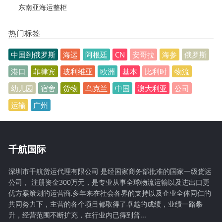
东南亚海运整柜
热门标签
中国到俄罗斯
海运
阿根廷
CN
安哥拉
海参
俄罗斯
港口
菲律宾
玻利维亚
欧洲
基本
比利时
物流
幼儿园
宿舍
货物
乌克兰
中国
澳大利亚
公司
运输
广州
千航国际
深圳市千航货运代理有限公司 是经国家商务部批准的国家一级货运
公司， 注册资金300万元，是专业从事全球物流运输以及进出口更
优方案策划的运营商,多年来在社会各界的支持以及企业全体同仁的
共同努力下，主营的各个项目都取得了卓越的成绩，业绩一路攀
升，经营范围不断扩充，在行业内已得到普...