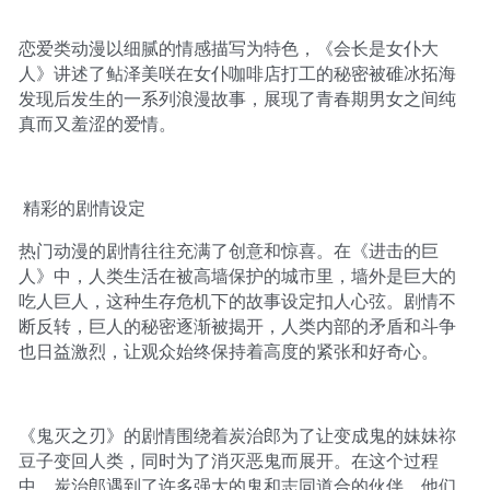
恋爱类动漫以细腻的情感描写为特色，《会长是女仆大
人》讲述了鲇泽美咲在女仆咖啡店打工的秘密被碓冰拓海
发现后发生的一系列浪漫故事，展现了青春期男女之间纯
真而又羞涩的爱情。
精彩的剧情设定
热门动漫的剧情往往充满了创意和惊喜。在《进击的巨
人》中，人类生活在被高墙保护的城市里，墙外是巨大的
吃人巨人，这种生存危机下的故事设定扣人心弦。剧情不
断反转，巨人的秘密逐渐被揭开，人类内部的矛盾和斗争
也日益激烈，让观众始终保持着高度的紧张和好奇心。
《鬼灭之刃》的剧情围绕着炭治郎为了让变成鬼的妹妹祢
豆子变回人类，同时为了消灭恶鬼而展开。在这个过程
中，炭治郎遇到了许多强大的鬼和志同道合的伙伴，他们