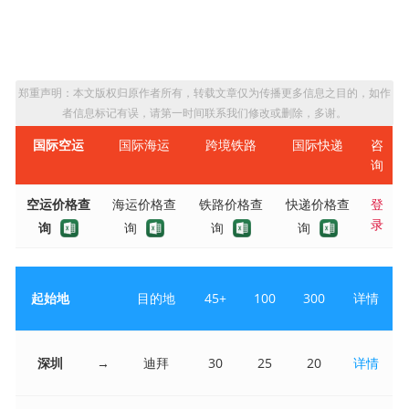
郑重声明：本文版权归原作者所有，转载文章仅为传播更多信息之目的，如作
者信息标记有误，请第一时间联系我们修改或删除，多谢。
国际空运
国际海运
跨境铁路
国际快递
咨
询
空运价格查
海运价格查
铁路价格查
快递价格查
登
录
询
询
询
询
起始地
目的地
45+
100
300
详情
深圳
→
迪拜
30
25
20
详情