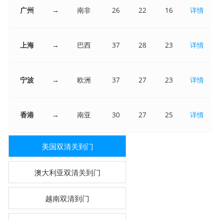
广州
→
南非
26
22
16
详情
上海
→
巴西
37
28
23
详情
宁波
→
欧洲
37
27
23
详情
香港
→
南亚
30
27
25
详情
美国双清关到门
澳大利亚双清关到门
越南双清到门